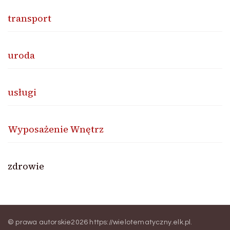
transport
uroda
usługi
Wyposażenie Wnętrz
zdrowie
© prawa autorskie2026
https://wielotematyczny.elk.pl
.