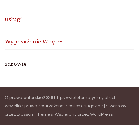
usługi
Wyposażenie Wnętrz
zdrowie
© prawa autorskie2026
https://wielotematyczny.elk.pl
.
Wszelkie prawa zastrzeżone.
Blossom Magazine | Stworzony
przez
Blossom Themes
.
Wspierany przez
WordPress
.