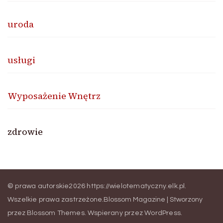
uroda
usługi
Wyposażenie Wnętrz
zdrowie
© prawa autorskie2026
https://wielotematyczny.elk.pl
.
Wszelkie prawa zastrzeżone.
Blossom Magazine | Stworzony
przez
Blossom Themes
.
Wspierany przez
WordPress
.