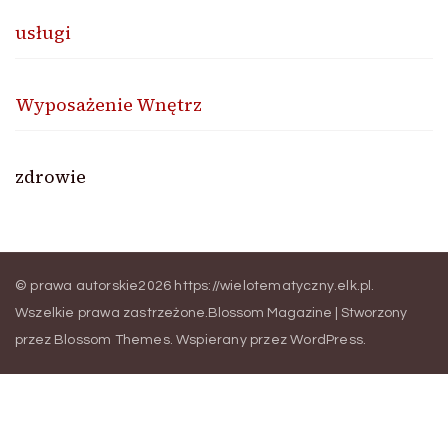
usługi
Wyposażenie Wnętrz
zdrowie
© prawa autorskie2026
https://wielotematyczny.elk.pl
.
Wszelkie prawa zastrzeżone.
Blossom Magazine | Stworzony
przez
Blossom Themes
.
Wspierany przez
WordPress
.