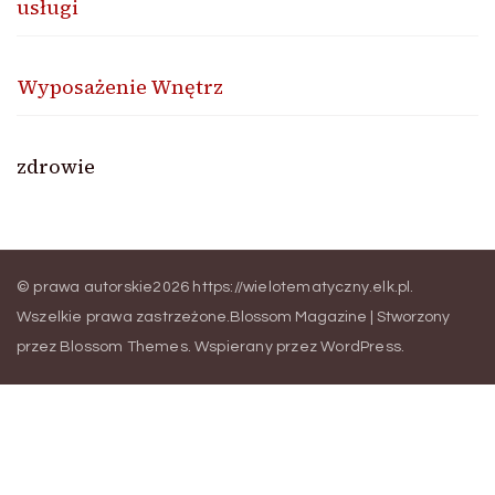
usługi
Wyposażenie Wnętrz
zdrowie
© prawa autorskie2026
https://wielotematyczny.elk.pl
.
Wszelkie prawa zastrzeżone.
Blossom Magazine | Stworzony
przez
Blossom Themes
.
Wspierany przez
WordPress
.